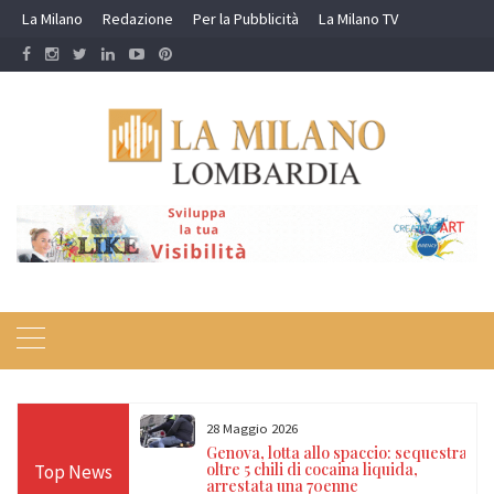
Skip
La Milano
Redazione
Per la Pubblicità
La Milano TV
to
content
28 Maggio 2026
ello 2026: al
Genova, lotta allo spaccio: sequestrati
eventi tra
oltre 5 chili di cocaina liquida,
Top News
 e incontri
arrestata una 70enne