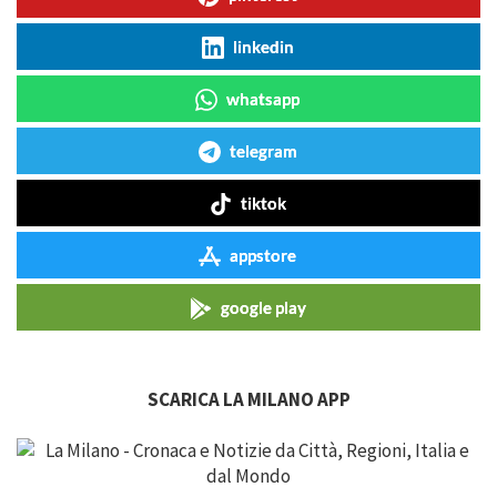
linkedin
whatsapp
telegram
tiktok
appstore
google play
SCARICA LA MILANO APP