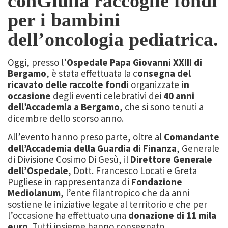
conGiulia raccoglie fondi
per i bambini
dell’oncologia pediatrica.
Oggi, presso l’
Ospedale Papa Giovanni XXIII di
Bergamo
, è stata effettuata la c
onsegna del
ricavato delle raccolte fondi
organizzate
in
occasione
degli eventi celebrativi dei
40 anni
dell’Accademia a Bergamo
, che si sono tenuti a
dicembre dello scorso anno.
All’evento hanno preso parte, oltre al
Comandante
dell’Accademia della Guardia di Finanza
, Generale
di Divisione Cosimo Di Gesù, il
Direttore Generale
dell’Ospedale
, Dott. Francesco Locati e Greta
Pugliese in rappresentanza di
Fondazione
Mediolanum
, l’ente filantropico che da anni
sostiene le iniziative legate al territorio e che per
l’occasione ha effettuato una
donazione di 11 mila
euro
. Tutti insieme hanno consegnato