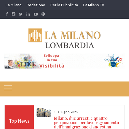
Skip
La Milano
Redazione
Per la Pubblicità
La Milano TV
to
content
10 Giugno 2026
e due chili di
Milano, due arresti e quattro
Top News
uattro arresti nel
perquisizioni per favoreggiamento
dell’immigrazione clandestina