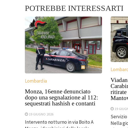
POTREBBE INTERESSARTI
Lombard
Viadana
Lombardia
Carabin
Monza, 16enne denunciato
ritirate
dopo una segnalazione al 112:
Manto
sequestrati hashish e contanti
19 GIUG
19 GIUGNO 2026
Servizio
Intervento notturno in via Boito A
Nella gi