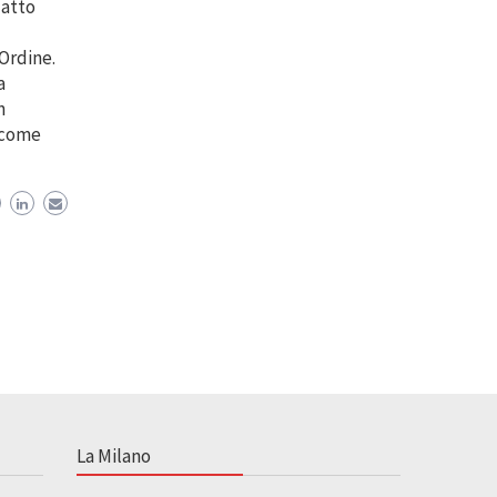
 atto
Ordine.
a
n
o come
La Milano