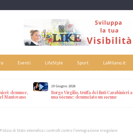
ra
Eventi
LifeStyle
Sport
LaMilano.it
19 Giugno 2026
nieri: denunce,
Borgo Virgilio, truffa dei finti Carabinieri a
 nel Mantovano
una 66enne: denunciato un 19enne
Polizia di Stato intensifica i controlli contro l’immigrazione irregolare