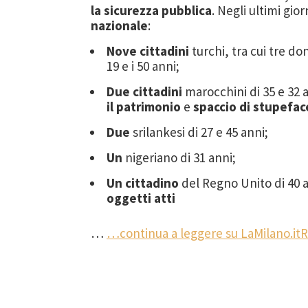
la sicurezza pubblica
. Negli ultimi gior
nazionale
:
Nove cittadini
turchi, tra cui tre do
19 e i 50 anni;
Due cittadini
marocchini di 35 e 32
il patrimonio
e
spaccio di stupefac
Due
srilankesi di 27 e 45 anni;
Un
nigeriano di 31 anni;
Un cittadino
del Regno Unito di 40 
oggetti atti
…
…continua a leggere su LaMilano.it
R