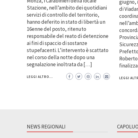
Monza, i Carabinieri della locale
giugno, 
Stazione, nell’ambito dei quotidiani
di Viada
servizi di controllo del territorio,
coordina
hanno deferito in stato di libertà un
nell’amb
16enne del posto, ritenuto
concorda
responsabile del reato di detenzione
Provinci
ai fini di spaccio di sostanze
Sicurezz
stupefacenti. L’intervento è scattato
Prefetto
nel corso della notte dopo una
Roberto 
segnalazione inoltrata da […]
finalizz
LEGGI ALTRO...
LEGGI ALTR
NEWS REGIONALI
CAPOLUO