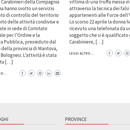
vittima di una truffa messa in
i Carabinieri della Compagnia
attraverso la tecnica dei falsi
na hanno svolto un servizio
appartenenti alle Forze dell’
to di controllo del territorio
Lo scorso 22 aprile la donna h
ito delle attività condivise e
ricevuto una telefonata da u
te in sede di Comitato
soggetto che si è qualificat
ale per l’Ordine e la
Carabiniere, […]
a Pubblica, presieduto dal
 della provincia di Mantova,
LEGGI ALTRO...
Bolognesi. L’attività è stata
ata […]
O...
GHI
PROVINCE