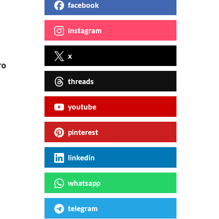
facebook
instagram
x
ro
threads
youtube
pinterest
linkedin
whatsapp
telegram