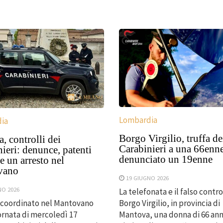
Lombardia
ia
Borgo Virgilio, truffa dei
, controlli dei
Carabinieri a una 66enn
ieri: denunce, patenti
denunciato un 19enne
 e un arresto nel
vano
19 GIUGNO 2026
NO 2026
La telefonata e il falso contro
Borgo Virgilio, in provincia di
 coordinato nel Mantovano
Mantova, una donna di 66 anni
ornata di mercoledì 17