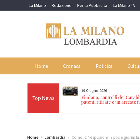
Skip
La Milano
Redazione
Per la Pubblicità
La Milano TV
to
content
Home
Cronaca
Politica
Cultu
19 Giugno 2026
denunciato dopo una
Viadana, controlli dei Carabi
Top News
 112: sequestrati hashish e
patenti ritirate e un arresto
Home
Lombardia
Como, 17 espulsioni in pochi giorni: la 