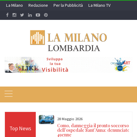
Skip
La Milano
Redazione
Per la Pubblicità
La Milano TV
to
content
28 Maggio 2026
ca Queriniana la
Como, danneggia il pronto soccorso
Top News
legatura dei libri
dell’ospedale Sant’Anna: denunciato
peo
49enne