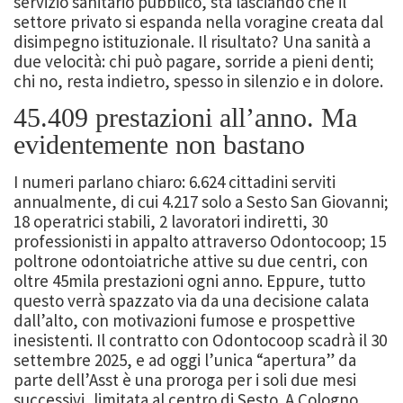
servizio sanitario pubblico, sta lasciando che il
settore privato si espanda nella voragine creata dal
disimpegno istituzionale. Il risultato? Una sanità a
due velocità: chi può pagare, sorride a pieni denti;
chi no, resta indietro, spesso in silenzio e in dolore.
45.409 prestazioni all’anno. Ma
evidentemente non bastano
I numeri parlano chiaro: 6.624 cittadini serviti
annualmente, di cui 4.217 solo a Sesto San Giovanni;
18 operatrici stabili, 2 lavoratori indiretti, 30
professionisti in appalto attraverso Odontocoop; 15
poltrone odontoiatriche attive su due centri, con
oltre 45mila prestazioni ogni anno. Eppure, tutto
questo verrà spazzato via da una decisione calata
dall’alto, con motivazioni fumose e prospettive
inesistenti. Il contratto con Odontocoop scadrà il 30
settembre 2025, e ad oggi l’unica “apertura” da
parte dell’Asst è una proroga per i soli due mesi
successivi, limitata al centro di Sesto. A Cologno,