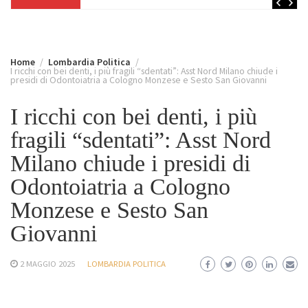
Home
Lombardia Politica
I ricchi con bei denti, i più fragili “sdentati”: Asst Nord Milano chiude i
presidi di Odontoiatria a Cologno Monzese e Sesto San Giovanni
I ricchi con bei denti, i più
fragili “sdentati”: Asst Nord
Milano chiude i presidi di
Odontoiatria a Cologno
Monzese e Sesto San
Giovanni
2 MAGGIO 2025
LOMBARDIA POLITICA