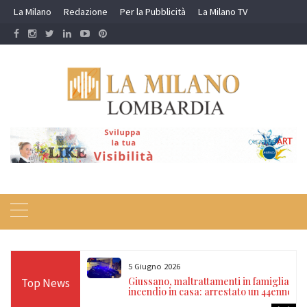
Skip
La Milano
Redazione
Per la Pubblicità
La Milano TV
to
content
5 Giugno 2026
menti in famiglia e
San Martino dall’Argine, lavoro nero 
Top News
rrestato un 44enne
gravi violazioni in un laboratorio di
confezionamento