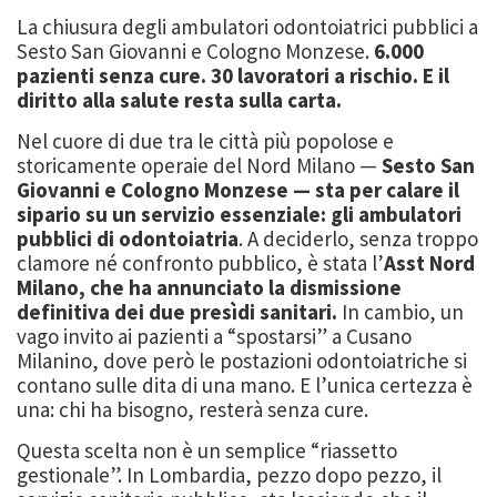
La chiusura degli ambulatori odontoiatrici pubblici a
Sesto San Giovanni e Cologno Monzese.
6.000
pazienti senza cure. 30 lavoratori a rischio. E il
diritto alla salute resta sulla carta.
Nel cuore di due tra le città più popolose e
storicamente operaie del Nord Milano —
Sesto San
Giovanni e Cologno Monzese — sta per calare il
sipario su un servizio essenziale: gli ambulatori
pubblici di odontoiatria
. A deciderlo, senza troppo
clamore né confronto pubblico, è stata l’
Asst Nord
Milano, che ha annunciato la dismissione
definitiva dei due presìdi sanitari.
In cambio, un
vago invito ai pazienti a “spostarsi” a Cusano
Milanino, dove però le postazioni odontoiatriche si
contano sulle dita di una mano. E l’unica certezza è
una: chi ha bisogno, resterà senza cure.
Questa scelta non è un semplice “riassetto
gestionale”. In Lombardia, pezzo dopo pezzo, il