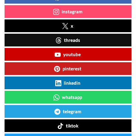
instagram
x
threads
youtube
pinterest
linkedin
whatsapp
telegram
tiktok