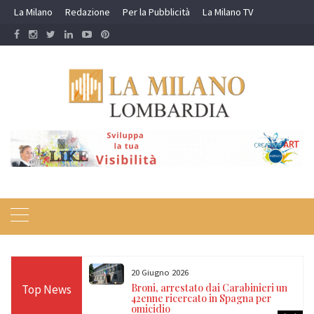
Skip
La Milano
Redazione
Per la Pubblicità
La Milano TV
to
content
20 Giugno 2026
0 grammi di droga
Broni, arrestato dai Carabinieri un
Top News
nciati un 22enne
42enne ricercato in Spagna per
omicidio