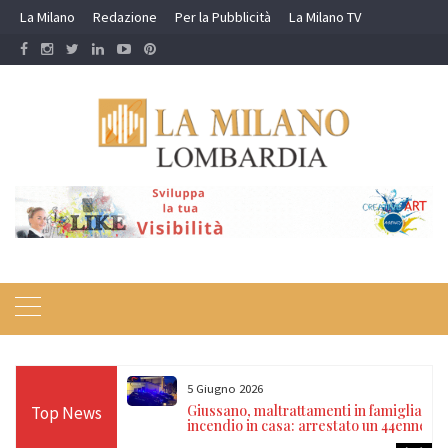
Skip
La Milano
Redazione
Per la Pubblicità
La Milano TV
to
content
5 Giugno 2026
restali riportano a
Giussano, maltrattamenti in famiglia e
Top News
appagallo
incendio in casa: arrestato un 44enne