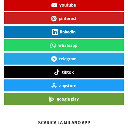
youtube
pinterest
linkedin
whatsapp
telegram
tiktok
appstore
google play
SCARICA LA MILANO APP