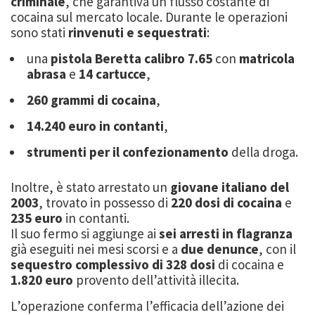
criminale
, che garantiva un flusso costante di
cocaina sul mercato locale. Durante le operazioni
sono stati
rinvenuti e sequestrati
:
una
pistola Beretta calibro 7.65
con
matricola
abrasa
e
14 cartucce
,
260 grammi di cocaina
,
14.240 euro in contanti
,
strumenti per il confezionamento
della droga.
Inoltre, è stato arrestato un
giovane italiano del
2003
, trovato in possesso di
220 dosi di cocaina
e
235 euro
in contanti.
Il suo fermo si aggiunge ai
sei arresti in flagranza
già eseguiti nei mesi scorsi e a
due denunce
, con il
sequestro complessivo di 328 dosi
di cocaina e
1.820 euro
provento dell’attività illecita.
L’operazione conferma l’efficacia dell’azione dei