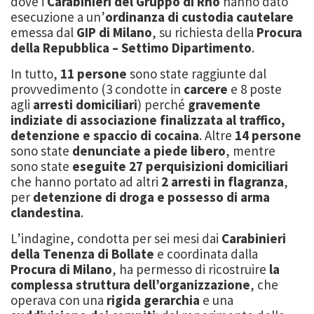
dove i
Carabinieri del Gruppo di Rho
hanno dato
esecuzione a un’
ordinanza di custodia cautelare
emessa dal
GIP di Milano
, su richiesta della
Procura
della Repubblica – Settimo Dipartimento
.
In tutto,
11 persone
sono state raggiunte dal
provvedimento (3 condotte in
carcere
e 8 poste
agli
arresti domiciliari
) perché
gravemente
indiziate di associazione finalizzata al traffico,
detenzione e spaccio di cocaina
. Altre
14 persone
sono state
denunciate a piede libero
, mentre
sono state
eseguite 27 perquisizioni domiciliari
che hanno portato ad altri
2 arresti in flagranza
,
per
detenzione di droga e possesso di arma
clandestina
.
L’indagine, condotta per sei mesi dai
Carabinieri
della Tenenza di Bollate
e coordinata dalla
Procura di Milano
, ha permesso di ricostruire
la
complessa struttura dell’organizzazione
, che
operava con una
rigida gerarchia
e una