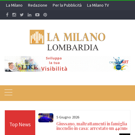
Skip
La Milano
Redazione
Per la Pubblicità
La Milano TV
to
content
5 Giugno 2026
restali riportano a
Giussano, maltrattamenti in famiglia e
Top News
appagallo
incendio in casa: arrestato un 44enne