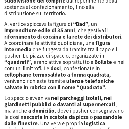
suddivisione dei compiti
: dal reperimento della
sostanza al confezionamento, fino alla
distribuzione sul territorio.
Al vertice spiccava la figura di
“Bad”
, un
imprenditore edile di 35 anni
, che gestiva il
rifornimento di cocaina e la rete dei distributori
.
A coordinare le attività quotidiane, una
figura
intermedia
che fungeva da tramite tra il capo e i
pusher. Le piazze di spaccio, organizzate in
“quadrati”
, erano attive soprattutto a
Bollate
e nei
comuni limitrofi. Le
dosi
, confezionate in
cellophane termosaldato a forma quadrata
,
venivano richieste tramite
utenze telefoniche
salvate in rubrica con il nome “Quadrato”
.
Lo spaccio avveniva
nei parcheggi isolati, nei
giardinetti pubblici o davanti ai supermercati
,
ma anche
a domicilio
, dove i pusher consegnavano
le dosi
nascoste in scatole da pizza
o
passandole
dalle finestre
. Una vera e propria
logistica