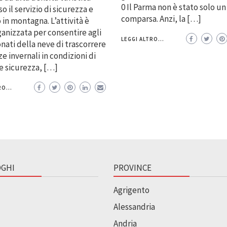
0 Il Parma non è stato solo un
o il servizio di sicurezza e
comparsa. Anzi, la […]
 in montagna. L’attività è
ganizzata per consentire agli
LEGGI ALTRO...
nati della neve di trascorrere
e invernali in condizioni di
 sicurezza, […]
O...
GHI
PROVINCE
Agrigento
Alessandria
Andria