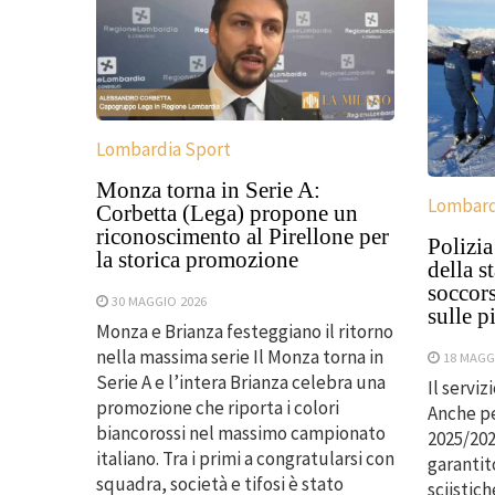
Lombardia Sport
Monza torna in Serie A:
Lombard
Corbetta (Lega) propone un
riconoscimento al Pirellone per
Polizia
la storica promozione
della s
soccors
30 MAGGIO 2026
sulle p
Monza e Brianza festeggiano il ritorno
nella massima serie Il Monza torna in
18 MAGG
Serie A e l’intera Brianza celebra una
Il servi
promozione che riporta i colori
Anche pe
biancorossi nel massimo campionato
2025/202
italiano. Tra i primi a congratularsi con
garantit
squadra, società e tifosi è stato
sciistich