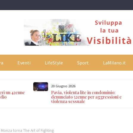
ra
Eventi
LifeStyle
Sport
LaMilano.it
20 Giugno 2026
eri un 42enne
Pavia, violenta lite in condominio:
idio
denunciato 52enne per aggressioni e
violenza sessuale
 Monza torna The Art of Fighting