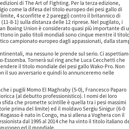
izioni di The Art of Fighting. Per la terza edizione,
io come la difesa del titolo europeo dei pesi gallo di
limite, 4 sconfitte e 2 pareggi) contro il britannico di
8-1) sulla distanza delle 12 riprese. Nel pugilato, i
ean Boxing Union è considerato quasi più importante di 
ono in palio titoli mondiali sono cinque mentre il titol
tico campionato europeo dagli appassionati, dalla stam
ntinentali, ma nessuno le prende sul serio. Ci aspettiam
o-Essomba. Tornerà sul ring anche Luca Cecchetti che
endere il titolo mondiale dei pesi gallo Wako-Pro. Non
n il suo avversario e quindi lo annunceremo nelle
anche i pugili Momo El Maghraby (5-0), Francesco Paparo
oricca (al debutto professionistico). I nomi dei loro
sfida che promette scintille è quella tra i pesi massimi
orie prima del limite) ed il moldavo Sergiu Sinigur (6-0
 Kogasso è nato in Congo, ma si allena a Voghera con il
sionista dal 1995 al 2014 che ha vinto il titolo italiano d
’europeo ed il mondiale.