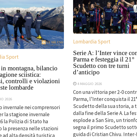
Lombardia Sport
Serie A: l’Inter vince con
ia Sport
Parma e festeggia il 21°
Scudetto con tre turni
 in montagna, bilancio
d’anticipo
tagione sciistica:
i, controlli e violazioni
4 MAGGIO 2026
iste lombarde
Con una vittoria per 2-0 contro
Parma, l’Inter conquista il 21
IO 2026
Scudetto della sua storia, a t
zio invernale nei comprensori
dalla fine della Serie A. La fes
r la stagione invernale
esplode a San Siro, un trionf
6 la Polizia di Stato ha
segna il primo Scudetto sott
o la presenza nelle stazioni
guida di Cristian Chivu. Inter
e ad alta densità turistica