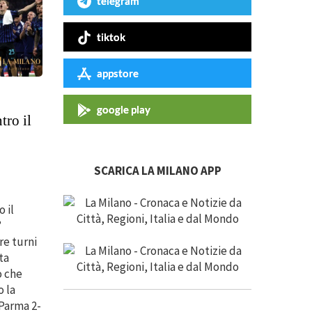
telegram
tiktok
appstore
google play
tro il
SCARICA LA MILANO APP
 il
°
re turni
ta
o che
o la
-Parma 2-