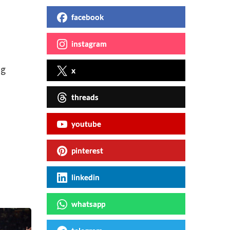
facebook
instagram
ng
x
threads
youtube
pinterest
linkedin
whatsapp