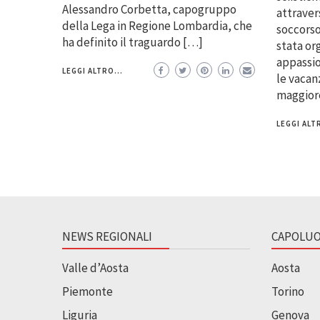
Alessandro Corbetta, capogruppo
attravers
della Lega in Regione Lombardia, che
soccorso
ha definito il traguardo […]
stata or
appassio
LEGGI ALTRO...
le vacanz
maggiore
LEGGI ALTR
NEWS REGIONALI
CAPOLUO
Valle d’Aosta
Aosta
Piemonte
Torino
Liguria
Genova