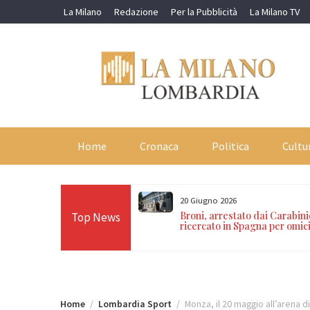
Skip
La Milano
Redazione
Per la Pubblicità
La Milano TV
to
content
Home
Cronaca
Politica
Cultu
20 Giugno 2026
ltre 70 grammi di droga
Broni, arrestato dai Carabini
Top News
o: denunciati un 22enne e un
ricercato in Spagna per omic
Home
Lombardia Sport
Monza, il 20 maggio all’arena di