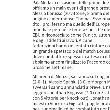
PalaMeda in occasione delle prime due ed
offriamo un main event di grande prestig
Alessio Lorusso (20 vittorie, 8 prima del 
origine camerunense Thomas Essomba (11-
titoli proliferano ma quello dell’Europ
mondiale perché le federazioni che mett
EBU è riconosciuto come l’unico, auten
e dagli addetti ai lavori. Alcune
federazioni hanno inventato cinture co
un grande spettacolo dal match Loruss
deve combattere spesso in attesa di dif
abbiamo ancora finalizzato l’accordo co
prossime settimane.”
All’arena di Monza, saliranno sul ring 
(2-0- 1), Alessio Spahiu (3-0) e Morgan M
avversari sanno annunciati a breve. Una 
leggeri Jonathan Kogasso (7-0 con 5 vitt
con 5 vittorie per knock out). Jonathan
maestro Vincenzo Gigliotti, pugile profes
pesi supergallo ed ha combattuto per l