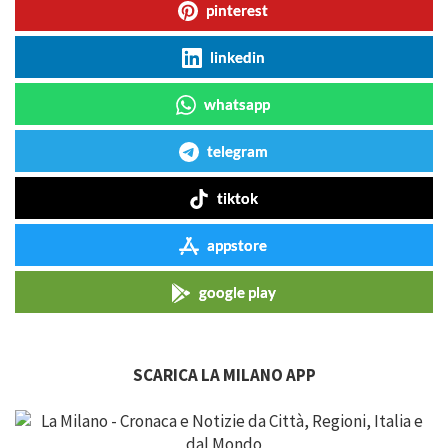
pinterest
linkedin
whatsapp
telegram
tiktok
appstore
google play
SCARICA LA MILANO APP