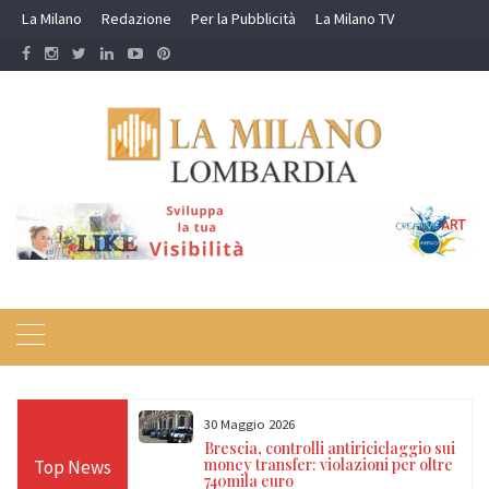
Skip
La Milano
Redazione
Per la Pubblicità
La Milano TV
to
content
30 Maggio 2026
rete di falsi
Brescia, controlli antiriciclaggio sui
 dai Carabinieri
money transfer: violazioni per oltre
Top News
740mila euro