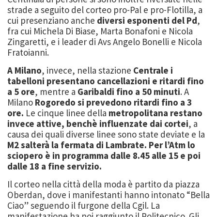
strade a seguito del corteo pro-Pal e pro-Flotilla, a
cui presenziano anche
diversi esponenti del Pd
,
fra cui Michela Di Biase, Marta Bonafoni e Nicola
Zingaretti, e i leader di Avs Angelo Bonelli e Nicola
Fratoianni.
A Milano
, invece, nella stazione
Centrale i
tabelloni presentano cancellazioni e ritardi fino
a 5 ore
, mentre a
Garibaldi fino a 50 minuti
. A
Milano
Rogoredo si prevedono ritardi fino a 3
ore.
Le cinque linee della
metropolitana restano
invece attive, benchè influenzate dai cortei
, a
causa dei quali diverse linee sono state deviate e la
M2 salterà la fermata di Lambrate. Per l’Atm lo
sciopero è in programma dalle 8.45 alle 15 e poi
dalle 18 a fine servizio.
Il corteo nella città della moda è partito da piazza
Oberdan, dove i manifestanti hanno intonato “Bella
Ciao” seguendo il furgone della Cgil. La
manifestazione ha poi raggiunto il Politecnico. Gli