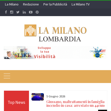
Skip
La Milano
Redazione
Per la Pubblicità
La Milano TV
to
content
5 Giugno 2026
restali riportano a
Giussano, maltrattamenti in famiglia e
Top News
appagallo
incendio in casa: arrestato un 44enne