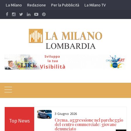
Skip
La Milano
Redazione
Per la Pubblicità
La Milano TV
to
content
3 Giugno 2026
 in extremis in
Crema, aggressione nel parcheggio
Top News
grazie
del centro commerciale: giovane
lizia
denunciato