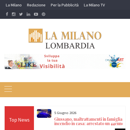
Skip
La Milano
Redazione
Per la Pubblicità
La Milano TV
to
content
5 Giugno 2026
restali riportano a
Giussano, maltrattamenti in famiglia e
Top News
appagallo
incendio in casa: arrestato un 44enne