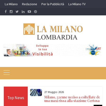
Skip
La Milano
Redazione
Per la Pubblicità
La Milano TV
to
content
27 Maggio 2026
apace e
Milano, 22enne ucciso a coltellate dopo
Top News
stro da oltre 14
una maxi rissa alla stazione Certosa
 Bergamo