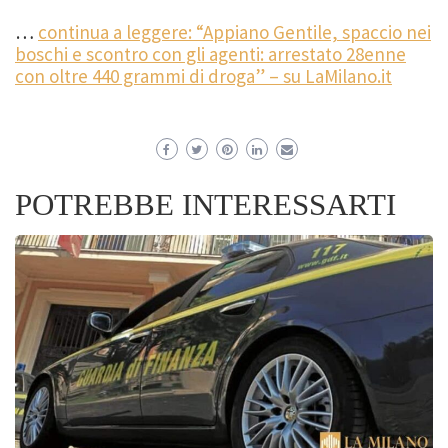
…
continua a leggere: “Appiano Gentile, spaccio nei
boschi e scontro con gli agenti: arrestato 28enne
con oltre 440 grammi di droga” – su LaMilano.it
POTREBBE INTERESSARTI