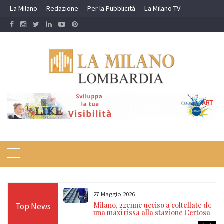
Skip
La Milano
Redazione
Per la Pubblicità
La Milano TV
to
content
27 Maggio 2026
apace e
Milano, 22enne ucciso a coltellate dopo
Top News
stro da oltre 14
una maxi rissa alla stazione Certosa
 Bergamo