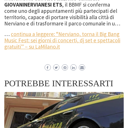
GIOVANINERVIANESI ETS
, il BBMF si conferma
come uno degli appuntamenti più partecipati del
territorio, capace di portare visibilità alla città di
Nerviano e di trasformare il parco comunale in u…
…
continua a leggere: “Nerviano, torna il Big Bang
Music Fest: sei giorni di concerti, dj set e spettacoli
gratuiti” – su LaMilano.it
POTREBBE INTERESSARTI