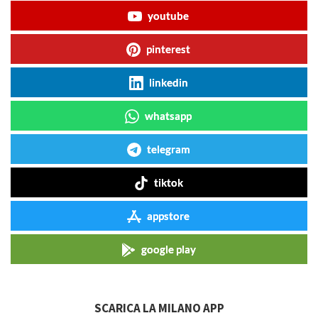
youtube
pinterest
linkedin
whatsapp
telegram
tiktok
appstore
google play
SCARICA LA MILANO APP